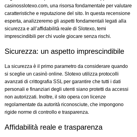
casinosslotexo.com
, una risorsa fondamentale per valutare
caratteristiche e reputazione del sito. In questa recensione
esperta, analizzeremo gli aspetti fondamentali legati alla
sicurezza e all’affidabilità reale di Slotexo, temi
imprescindibili per chi vuole giocare senza rischi.
Sicurezza: un aspetto imprescindibile
La sicurezza è il primo parametro da considerare quando
si sceglie un casinò online. Slotexo utilizza protocolli
avanzati di crittografia SSL per garantire che tutti i dati
personali e finanziari degli utenti siano protetti da accessi
non autorizzati. Inoltre, il sito opera con licenze
regolamentate da autorità riconosciute, che impongono
rigide norme di controllo e trasparenza.
Affidabilità reale e trasparenza