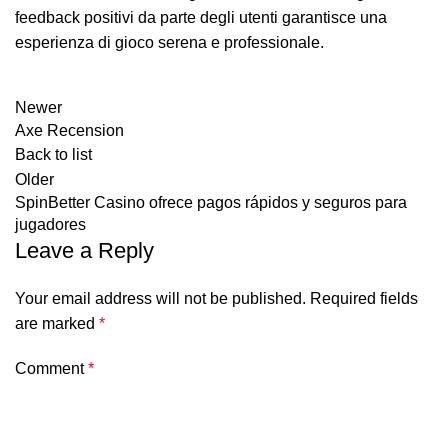
feedback positivi da parte degli utenti garantisce una
esperienza di gioco serena e professionale.
Newer
Axe Recension
Back to list
Older
SpinBetter Casino ofrece pagos rápidos y seguros para
jugadores
Leave a Reply
Your email address will not be published.
Required fields
are marked
*
Comment
*