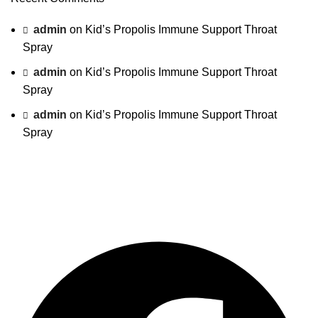
admin
on
Kid’s Propolis Immune Support Throat
Spray
admin
on
Kid’s Propolis Immune Support Throat
Spray
admin
on
Kid’s Propolis Immune Support Throat
Spray
Facebook