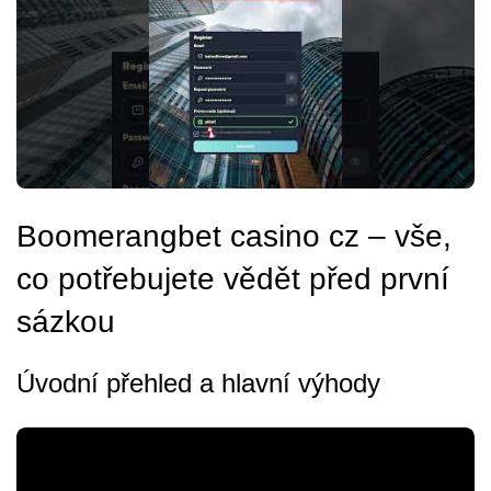
Boomerangbet casino cz – vše,
co potřebujete vědět před první
sázkou
Úvodní přehled a hlavní výhody