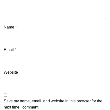
Name
*
Email
*
Website
Save my name, email, and website in this browser for the
next time I comment.