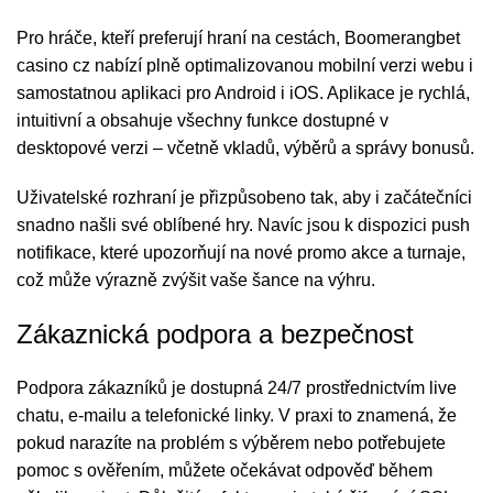
Pro hráče, kteří preferují hraní na cestách, Boomerangbet
casino cz nabízí plně optimalizovanou mobilní verzi webu i
samostatnou aplikaci pro Android i iOS. Aplikace je rychlá,
intuitivní a obsahuje všechny funkce dostupné v
desktopové verzi – včetně vkladů, výběrů a správy bonusů.
Uživatelské rozhraní je přizpůsobeno tak, aby i začátečníci
snadno našli své oblíbené hry. Navíc jsou k dispozici push
notifikace, které upozorňují na nové promo akce a turnaje,
což může výrazně zvýšit vaše šance na výhru.
Zákaznická podpora a bezpečnost
Podpora zákazníků je dostupná 24/7 prostřednictvím live
chatu, e‑mailu a telefonické linky. V praxi to znamená, že
pokud narazíte na problém s výběrem nebo potřebujete
pomoc s ověřením, můžete očekávat odpověď během