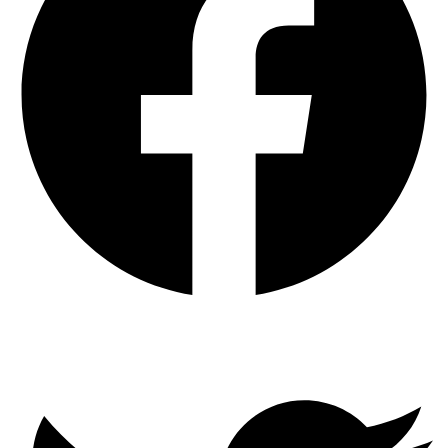
Twitter