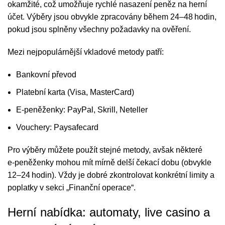
okamžité, což umožňuje rychlé nasazení peněz na herní
účet. Výběry jsou obvykle zpracovány během 24–48 hodin,
pokud jsou splněny všechny požadavky na ověření.
Mezi nejpopulárnější vkladové metody patří:
Bankovní převod
Platební karta (Visa, MasterCard)
E‑peněženky: PayPal, Skrill, Neteller
Vouchery: Paysafecard
Pro výběry můžete použít stejné metody, avšak některé
e‑peněženky mohou mít mírně delší čekací dobu (obvykle
12–24 hodin). Vždy je dobré zkontrolovat konkrétní limity a
poplatky v sekci „Finanční operace“.
Herní nabídka: automaty, live casino a