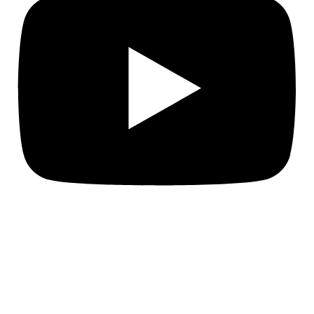
Quick Links
Home
Shop